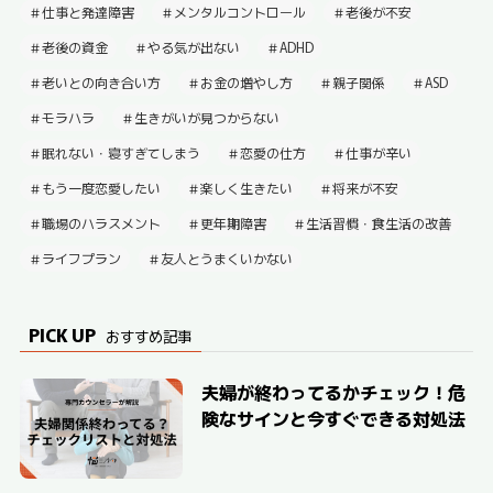
仕事と発達障害
メンタルコントロール
老後が不安
老後の資金
やる気が出ない
ADHD
老いとの向き合い方
お金の増やし方
親子関係
ASD
モラハラ
生きがいが見つからない
眠れない・寝すぎてしまう
恋愛の仕方
仕事が辛い
もう一度恋愛したい
楽しく生きたい
将来が不安
職場のハラスメント
更年期障害
生活習慣・食生活の改善
ライフプラン
友人とうまくいかない
PICK UP
おすすめ記事
夫婦が終わってるかチェック！危
険なサインと今すぐできる対処法