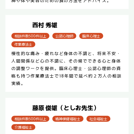
神や体や美容のための食の方法をアドバイス。
西村 秀雄
相談件数500件以上
公認心理師
臨床心理士
作業療法士
慢性的な痛み・疲れなど身体の不調と、将来不安・
人間関係など心の不調に、その場でできる心と身体
の調整ワークを提供。臨床心理士・公認心理師の資
格も持つ作業療法士で18年間で延べ約２万人の相談
実績。
藤原 俊雄（としお先生）
相談件数500件以上
精神保健福祉士
社会福祉士
介護福祉士