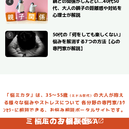
親との関係がしんどい…40代50
代、大人の親子の距離感や対処を
心理士が解説
50代の「何をしても楽しくない」
悩みを解消する7つの方法【心の
専門家が解説】
「悩ミカタ」は、35～55歳
の大人が抱え
（ミドル世代）
る様々な悩みやストレスについて
各分野の専門家/ｶｳ
ﾝｾﾗｰに相談できる、お悩み相談ポータルサイトです。
お悩みを投稿して専門家からアドバイスしてもらおう
お悩みに合った専門家を選んで相談してみよう
ミドルのお悩みQ&A
悩ミカタ相談室