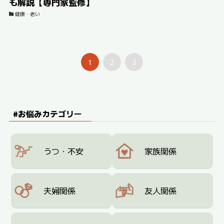
も解説【専門家監修】
健康・老い
1
2
3
#お悩みカテゴリー
うつ・不安
家族関係
夫婦関係
友人関係