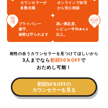
カウンセラーが
オンラインで自宅
多数在籍
から安心相談
プライバシー
高い満足度。
厳守。
レビュー平均★4.5
秘密は守られます
以上。
相性の合うカウンセラーを見つけてほしいから
3人までなら
初回50％OFF
で
おためし可能！
初回50％OFFの
カウンセラーを見る