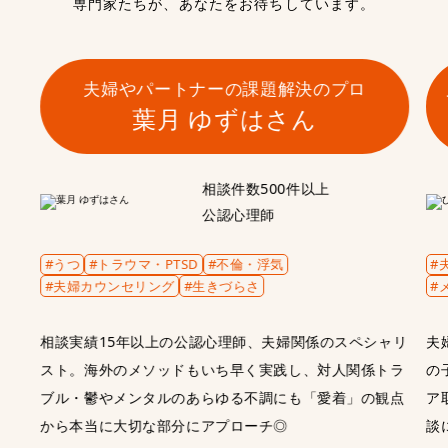
専門家たちが、あなたをお待ちしています。
夫婦やパートナーの課題解決のプロ
葉月 ゆずはさん
相談件数500件以上
公認心理師
#うつ
#トラウマ・PTSD
#不倫・浮気
#
#夫婦カウンセリング
#生きづらさ
#
相談実績15年以上の公認心理師、夫婦関係のスペシャリ
夫
スト。海外のメソッドもいち早く実践し、対人関係トラ
の
ブル・鬱やメンタルのあらゆる不調にも「愛着」の観点
ア
から本当に大切な部分にアプローチ◎
談