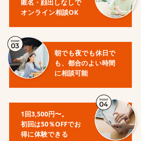
匿名・顔出しなしで
オンライン相談OK
朝でも夜でも休日で
も、都合のよい時間
に相談可能
1回3,500円〜。
初回は50％OFFでお
得に体験できる