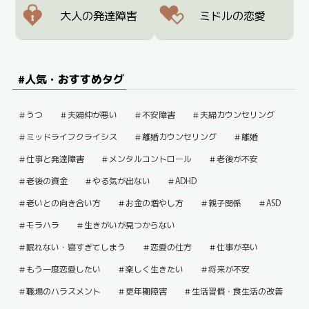
大人の発達障害
ミドルの恋愛
#人気・おすすめタグ
うつ
夫婦仲が悪い
不安障害
夫婦カウンセリング
ミッドライフクライシス
離婚カウンセリング
離婚
仕事と発達障害
メンタルコントロール
老後が不安
老後の資金
やる気が出ない
ADHD
老いとの向き合い方
お金の増やし方
親子関係
ASD
モラハラ
生きがいが見つからない
眠れない・寝すぎてしまう
恋愛の仕方
仕事が辛い
もう一度恋愛したい
楽しく生きたい
将来が不安
職場のハラスメント
更年期障害
生活習慣・食生活の改善