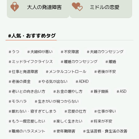
大人の発達障害
ミドルの恋愛
#人気・おすすめタグ
うつ
夫婦仲が悪い
不安障害
夫婦カウンセリング
ミッドライフクライシス
離婚カウンセリング
離婚
仕事と発達障害
メンタルコントロール
老後が不安
老後の資金
やる気が出ない
ADHD
老いとの向き合い方
お金の増やし方
親子関係
ASD
モラハラ
生きがいが見つからない
眠れない・寝すぎてしまう
恋愛の仕方
仕事が辛い
もう一度恋愛したい
楽しく生きたい
将来が不安
職場のハラスメント
更年期障害
生活習慣・食生活の改善