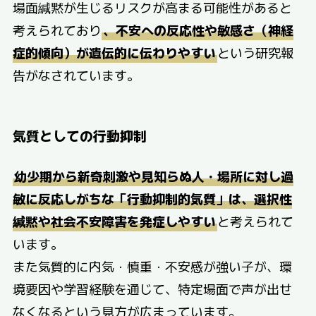
場面緘黙が生じるリスクが高まる可能性があると
考えられており
、不安への反応性や敏感さ（神経
症的傾向）が遺伝的に伝わりやすい
という研究報
告がなされています。
気質としての行動抑制
幼少期から新奇刺激や見知らぬ人・場所に対し過
敏に反応しがちな「行動抑制的気質」は、選択性
緘黙や社会不安障害を発症しやすい
と考えられて
います。
また気質的に内気・慎重・不安感が強い子が、環
境要因や学習経験を通じて、特定場面で声が出せ
なくなるという見方が広まっています。