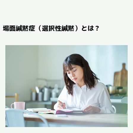
場面緘黙症（選択性緘黙）とは？