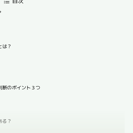
目次
？
とは？
判断のポイント３つ
ある？
ションを改善する