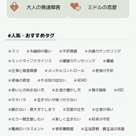
大人の発達障害
ミドルの恋愛
#人気・おすすめタグ
うつ
夫婦仲が悪い
不安障害
夫婦カウンセリング
ミッドライフクライシス
離婚カウンセリング
離婚
仕事と発達障害
メンタルコントロール
老後が不安
老後の資金
やる気が出ない
ADHD
老いとの向き合い方
お金の増やし方
親子関係
ASD
モラハラ
生きがいが見つからない
眠れない・寝すぎてしまう
恋愛の仕方
仕事が辛い
もう一度恋愛したい
楽しく生きたい
将来が不安
職場のハラスメント
更年期障害
生活習慣・食生活の改善