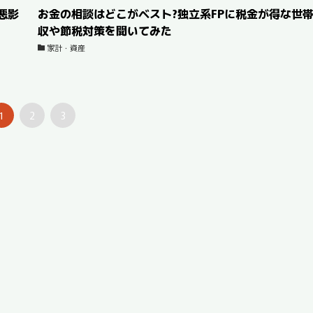
悪影
お金の相談はどこがベスト?独立系FPに税金が得な世
収や節税対策を聞いてみた
家計・資産
1
2
3