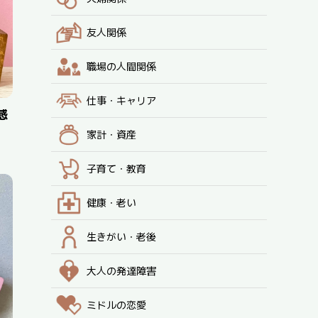
友人関係
職場の人間関係
仕事・キャリア
感
家計・資産
子育て・教育
健康・老い
生きがい・老後
大人の発達障害
ミドルの恋愛