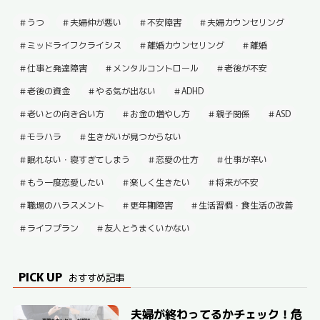
うつ
夫婦仲が悪い
不安障害
夫婦カウンセリング
ミッドライフクライシス
離婚カウンセリング
離婚
仕事と発達障害
メンタルコントロール
老後が不安
老後の資金
やる気が出ない
ADHD
老いとの向き合い方
お金の増やし方
親子関係
ASD
モラハラ
生きがいが見つからない
眠れない・寝すぎてしまう
恋愛の仕方
仕事が辛い
もう一度恋愛したい
楽しく生きたい
将来が不安
職場のハラスメント
更年期障害
生活習慣・食生活の改善
ライフプラン
友人とうまくいかない
PICK UP
おすすめ記事
夫婦が終わってるかチェック！危