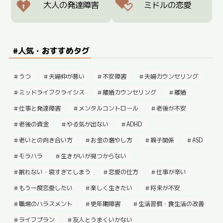
大人の発達障害
ミドルの恋愛
#人気・おすすめタグ
うつ
夫婦仲が悪い
不安障害
夫婦カウンセリング
ミッドライフクライシス
離婚カウンセリング
離婚
仕事と発達障害
メンタルコントロール
老後が不安
老後の資金
やる気が出ない
ADHD
老いとの向き合い方
お金の増やし方
親子関係
ASD
モラハラ
生きがいが見つからない
眠れない・寝すぎてしまう
恋愛の仕方
仕事が辛い
もう一度恋愛したい
楽しく生きたい
将来が不安
職場のハラスメント
更年期障害
生活習慣・食生活の改善
ライフプラン
友人とうまくいかない